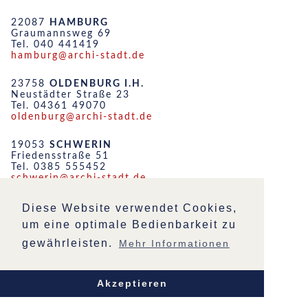
22087
HAMBURG
Graumannsweg 69
Tel. 040 441419
hamburg@archi-stadt.de
23758
OLDENBURG I.H.
Neustädter Straße 23
Tel. 04361 49070
oldenburg@archi-stadt.de
19053
SCHWERIN
Friedensstraße 51
Tel. 0385 555452
schwerin@archi-stadt.de
STARTSEITE
Diese Website verwendet Cookies,
IMPRESSUM
um eine optimale Bedienbarkeit zu
DATENSCHUTZ
gewährleisten.
Mehr Informationen
Akzeptieren