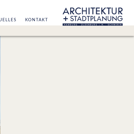
UELLES
KONTAKT
r
hitektur
adtplanung