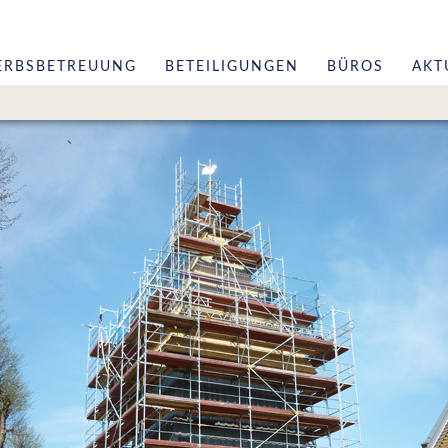
ERBSBETREUUNG
BETEILIGUNGEN
BÜROS
AKT
erung
Geschäftsführe
Leistungen
zungen
Referenzen Arc
Referenzen St
Team
Netzwerk