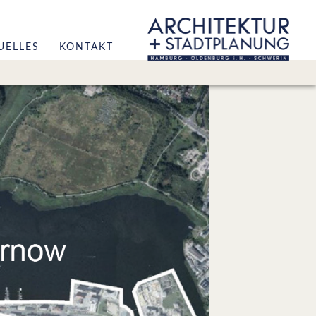
UELLES
KONTAKT
r
hitektur
adtplanung