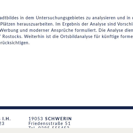
Stadtbildes in dem Untersuchungsgebietes zu analysieren und 
Plätzen herauszuarbeiten. Im Ergebnis der Analyse sind Vorsch
 Werbung und moderner Ansprüche formuliert. Die Analyse diente
 Rostocks. Weiterhin ist die Ortsbildanalyse für künftige form
rücksichtigen.
I.H.
19053
SCHWERIN
23
Friedensstraße 51
Tel. 0385 555452