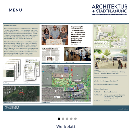
MENU
ARCHITEKTUR
STADTPLANUNG
WETTBEWERBSBETREUUNG
BETEILIGUNGEN
BÜROS
AKTUELLES
KONTAKT
Werkblatt