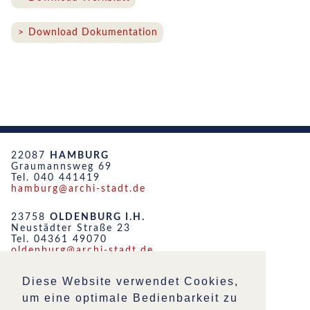
Download Dokumentation
22087
HAMBURG
Graumannsweg 69
Tel. 040 441419
hamburg@archi-stadt.de
23758
OLDENBURG I.H.
Neustädter Straße 23
Tel. 04361 49070
oldenburg@archi-stadt.de
19053
SCHWERIN
Diese Website verwendet Cookies,
Friedensstraße 51
um eine optimale Bedienbarkeit zu
Tel. 0385 555452