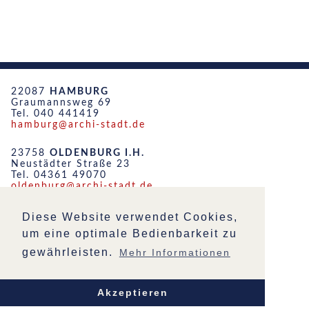
22087
HAMBURG
Graumannsweg 69
Tel. 040 441419
hamburg@archi-stadt.de
23758
OLDENBURG I.H.
Neustädter Straße 23
Tel. 04361 49070
oldenburg@archi-stadt.de
19053
SCHWERIN
Diese Website verwendet Cookies,
Friedensstraße 51
um eine optimale Bedienbarkeit zu
Tel. 0385 555452
schwerin@archi-stadt.de
gewährleisten.
Mehr Informationen
STARTSEITE
IMPRESSUM
Akzeptieren
DATENSCHUTZ