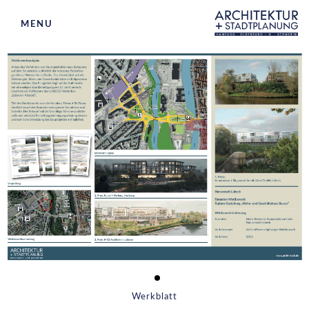
MENU
ARCHITEKTUR
STADTPLANUNG
WETTBEWERBSBETREUUNG
BETEILIGUNGEN
BÜROS
AKTUELLES
KONTAKT
Werkblatt