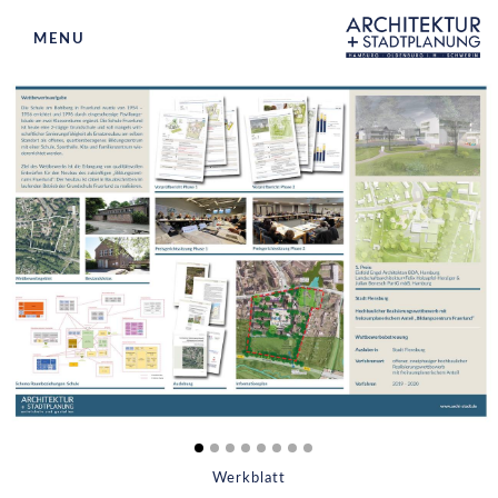
MENU
ARCHITEKTUR
STADTPLANUNG
WETTBEWERBSBETREUUNG
BETEILIGUNGEN
BÜROS
AKTUELLES
KONTAKT
Werkblatt