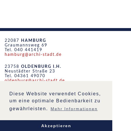
22087
HAMBURG
Graumannsweg 69
Tel. 040 441419
hamburg@archi-stadt.de
23758
OLDENBURG I.H.
Neustädter Straße 23
Tel. 04361 49070
oldenburg@archi-stadt.de
19053
SCHWERIN
Diese Website verwendet Cookies,
Friedensstraße 51
um eine optimale Bedienbarkeit zu
Tel. 0385 555452
schwerin@archi-stadt.de
gewährleisten.
Mehr Informationen
STARTSEITE
IMPRESSUM
Akzeptieren
DATENSCHUTZ