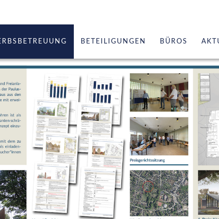
ERBSBETREUUNG
BETEILIGUNGEN
BÜROS
AKT
erung
Geschäftsführe
Leistungen
zungen
Referenzen Arc
Referenzen St
Team
Netzwerk