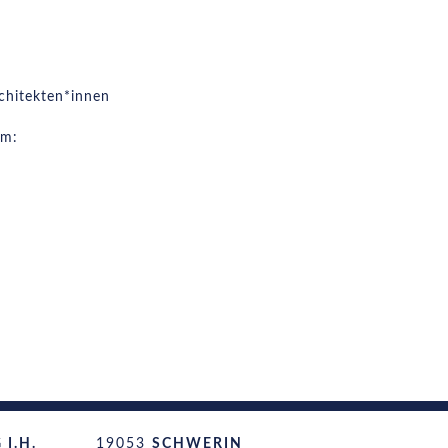
chitekten*innen
rm:
I.H.
19053
SCHWERIN