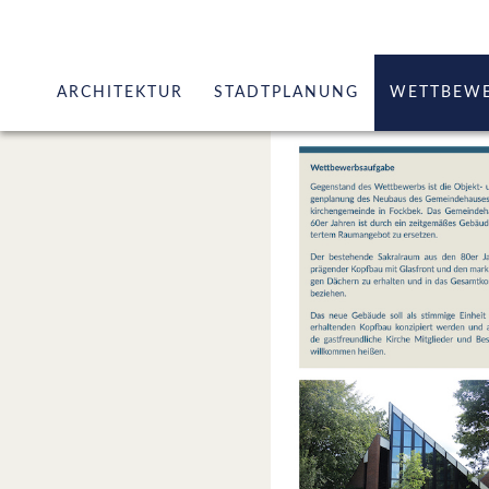
ARCHITEKTUR
STADTPLANUNG
WETTBEW
Kirchen / Historische Bauten
Stadtentwicklung / Stadterneu
Industrie- / Verwaltungsbau
Flächennutzungspläne
Wohnungsbau
Bebauungspläne / sonstige Sat
Kulturbauten
Erneuerbare Energien
Wettbewerbe / Gutachterverfahren
Freiraumplanung
Wettbewerbe