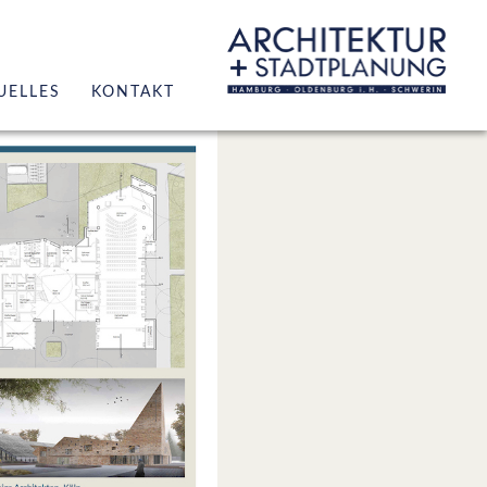
UELLES
KONTAKT
r
hitektur
adtplanung